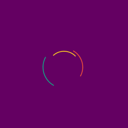
enanam bunga dalam pot sebagai simbol kasih dan pertu
kreasi dalam ‘‘Bunga Ceria‘‘ dengan merangkai bunga dari k
reatif. Rangkaian kegiatan ditutup dengan ‘‘Kanvas Kena
kenangan bersama.
bawa kebahagiaan dan kehangatan bagi para lansia di P
 Zefanya (Kelompok 2 Universitas Indonesia) Penyunting: Ma