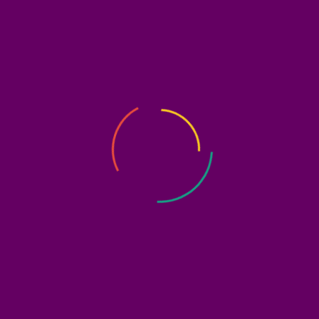
dengan kualifikasi sebagai berikut:
- Usia maksimal 28 tahun
- Pendidikan SMK/D3, diutamakan jurusan perhotelan
- Berpengalaman di bidangnya lebih disukai
- Berpenampilan rapi, TB dan BB proporsional
- Sudah vaksin minimal dosis 2/
booster
- Penempatan HI Kempinski Jakarta
-
Fee
235k/hari (transfer, maksimal 3 hari kerja)
Bagi yang berminat dan sesuai kualifikasi, kirim lamaran ke
WhatsApp: 0812-8456-2005 (Irfan) atau email:
lamaran@mutualplus.co.id dengan subjek posisi_UP Irfan