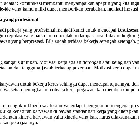
n adalah: komunikasi membantu menyampaikan apapun yang kita ingin
ide-ide yang kamu miliki dapat memberikan perubahan, menjadi inovasi 
a yang profesional
adi pekerja yang profesional menjadi kunci untuk mencapai kesuksesan
un reputasi yang baik dan menciptakan dampak positif dalam lingkunga
an yang berprestasi. Bila sudah terbiasa bekerja setengah-setengah, pa
ng sangat signifikan. Motivasi kerja adalah dorongan atau keinginan 
ketaatan dan tanggung jawab terhadap pekerjaan. Motivasi kerja dapat 
karyawan untuk bekerja keras sehingga dapat mencapai tujuannya, de
bahwa setiap peningkatan motivasi kerja pegawai akan memberikan peni
m mengukur kinerja salah satunya terdapat pengukuran mengenai prese
r. Jika kehadiran karyawan di bawah standar hari kerja yang ditetapk
ja dengan kinerja karyawan yaitu kinerja yang baik harus dilaksanakan m
akan pekerjaannya.