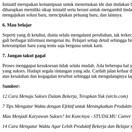
Inisiatif merupakan kemampuan untuk menemukan ide dan tindakan ba
diharapkan memiliki sikap inisiatif serta berani untuk mengambil tin
mengajukan solusi baru, menciptakan peluang baru, dan lainnya.
6. Mau belajar
Seperti yang di ketahui, dunia selalu mengalami perubahan, tak terke
gali berbagai informasi mengenai itu. Pelajari setiap detail sehing
keterampilan baru yang tentu saja berguna untuk karir.
7. Jangan takut gagal
Proses menggapai kesuksesan tidak selalu mudah. Ada beberapa hal ya
yang sukses. Hadapi segala rintangan yang ada. Carilah jalan keluar
atas kesalahan dan kegagalan tersebut sehingga tak mengulanginya la
Sumber:
12 Cara Menuju Sukses Dalam Bekerja, Terapkan Yuk (sirclo.com)
7 Tips Mengatur Waktu dengan Efektif untuk Meningkatkan Produkt
Mau Menjadi Karyawan Sukses? Ini Kuncinya - STUDiLMU Career 
14 Cara Mengatur Waktu Agar Lebih Produktif Bekerja dan Belajar (