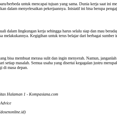
ru/berbeda untuk mencapai tujuan yang sama. Dunia kerja saat ini me
dakan dalam menyelesaikan pekerjaannya. Inisiatif ini bisa berupa penga
cuali dalam lingkungan kerja sehingga harus selalu siap dan mau berada
ga bisa melakukannya. Kegigihan untuk terus belajar dari berbagai sum
ng bisa membuat merasa sulit dan ingin menyerah. Namun, janganlah be
 dari setiap masalah. Semua usaha yang disertai kegagalan justru merup
gi di masa depan.
ivitas Halaman 1 - Kompasiana.com
Advice
dosenonline.id)