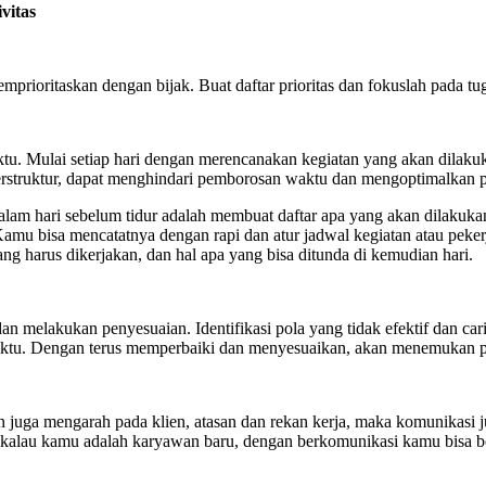
vitas
mprioritaskan dengan bijak. Buat daftar prioritas dan fokuslah pada t
tu. Mulai setiap hari dengan merencanakan kegiatan yang akan dilakuk
erstruktur, dapat menghindari pemborosan waktu dan mengoptimalkan p
alam hari sebelum tidur adalah membuat daftar apa yang akan dilakuka
Kamu bisa mencatatnya dengan rapi dan atur jadwal kegiatan atau pekerj
ng harus dikerjakan, dan hal apa yang bisa ditunda di kemudian hari.
dan melakukan penyesuaian. Identifikasi pola yang tidak efektif dan 
ktu. Dengan terus memperbaiki dan menyesuaikan, akan menemukan pe
mun juga mengarah pada klien, atasan dan rekan kerja, maka komunikasi
lau kamu adalah karyawan baru, dengan berkomunikasi kamu bisa ber