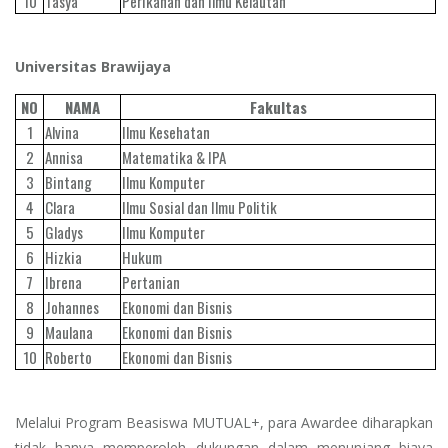
10
Tasya
Perikanan dan Ilmu Kelautan
Universitas Brawijaya
NO
NAMA
Fakultas
1
Alvina
Ilmu Kesehatan
2
Annisa
Matematika & IPA
3
Bintang
Ilmu Komputer
4
Clara
Ilmu Sosial dan Ilmu Politik
5
Gladys
Ilmu Komputer
6
Hizkia
Hukum
7
Ibrena
Pertanian
8
Johannes
Ekonomi dan Bisnis
9
Maulana
Ekonomi dan Bisnis
10
Roberto
Ekonomi dan Bisnis
Melalui Program Beasiswa MUTUAL+, para Awardee diharapkan
tidak hanya memperoleh dukungan dalam menunjang biaya