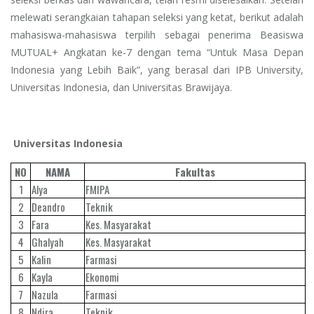
melewati serangkaian tahapan seleksi yang ketat, berikut adalah
mahasiswa-mahasiswa terpilih sebagai penerima Beasiswa
MUTUAL+ Angkatan ke-7 dengan tema “Untuk Masa Depan
Indonesia yang Lebih Baik”, yang berasal dari IPB University,
Universitas Indonesia, dan Universitas Brawijaya.
Universitas Indonesia
NO
NAMA
Fakultas
1
Alya
FMIPA
2
Deandro
Teknik
3
Fara
Kes. Masyarakat
4
Ghalyah
Kes. Masyarakat
5
Kalin
Farmasi
6
Kayla
Ekonomi
7
Nazula
Farmasi
8
Ndira
Teknik