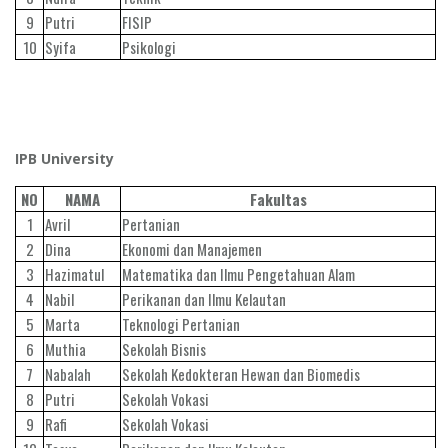
9
Putri
FISIP
10
Syifa
Psikologi
IPB University
NO
NAMA
Fakultas
1
Avril
Pertanian
2
Dina
Ekonomi dan Manajemen
3
Hazimatul
Matematika dan Ilmu Pengetahuan Alam
4
Nabil
Perikanan dan Ilmu Kelautan
5
Marta
Teknologi Pertanian
6
Muthia
Sekolah Bisnis
7
Nabalah
Sekolah Kedokteran Hewan dan Biomedis
8
Putri
Sekolah Vokasi
9
Rafi
Sekolah Vokasi