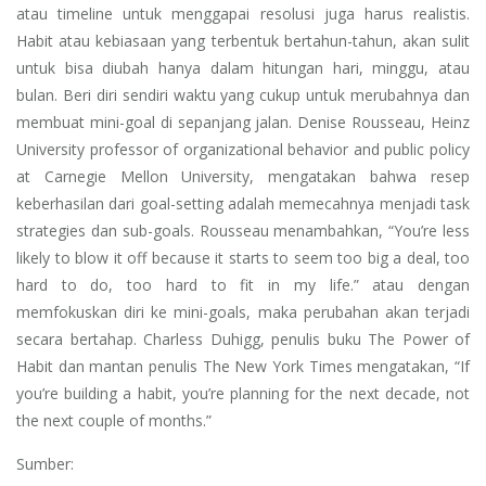
atau timeline untuk menggapai resolusi juga harus realistis.
Habit atau kebiasaan yang terbentuk bertahun-tahun, akan sulit
untuk bisa diubah hanya dalam hitungan hari, minggu, atau
bulan. Beri diri sendiri waktu yang cukup untuk merubahnya dan
membuat mini-goal di sepanjang jalan. Denise Rousseau, Heinz
University professor of organizational behavior and public policy
at Carnegie Mellon University, mengatakan bahwa resep
keberhasilan dari goal-setting adalah memecahnya menjadi task
strategies dan sub-goals. Rousseau menambahkan, “You’re less
likely to blow it off because it starts to seem too big a deal, too
hard to do, too hard to fit in my life.” atau dengan
memfokuskan diri ke mini-goals, maka perubahan akan terjadi
secara bertahap. Charless Duhigg, penulis buku The Power of
Habit dan mantan penulis The New York Times mengatakan, “If
you’re building a habit, you’re planning for the next decade, not
the next couple of months.”
Sumber: