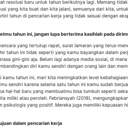
t resolusi baru untuk tahun berikutnya lagi. Memang tidak 
lusi yang kita buat dan kita jalani, semuanya dari kita, untu
i tahun di pencarian kerja yang tidak sesuai dengan eksp
rgetmu tahun ini, jangan lupa berterima kasihlah pada dirim
wancara yang tertutup rapat, surat lamaran yang terus-me
r tahun ini tidak seperti yang kamu bayangkan dalam perja
asa gini-gini aja. Belum lagi adanya media sosial, di m
andingkan diri kamu sendiri dengan orang lain dan membu
i kamu tahun ini, mari kita meningkatkan level kebahagiaan 
imu sendiri karena selama satu tahun ini kamu sudah berj
ba hal-hal baru yang membuatmu bisa tumbuh seperti sek
kita miliki atau peroleh. Febriansyah (2018), mengungkapk
ikologis yang positif. Mereka juga memiliki kepuasan hid
tujuan dalam pencarian kerja