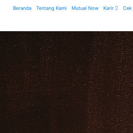
Beranda
Tentang Kami
Mutual Now
Karir
Cek 