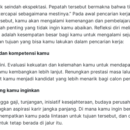
 tak seindah ekspektasi. Pepatah tersebut bermakna bahwa 
a tercapai sebagaimana mestinya.” Pada awal pencarian k
rsebut, kamu akan mengalami kemenangan dan pembelajaran. 
ah penting yang tidak ingin kamu abaikan. Refleksi diri m
ni adalah kesempatan besar bagi kamu untuk mengalami sej
apan tujuan yang bisa kamu lakukan dalam pencarian kerja:
n dan kompetensi kamu
ah ini. Evaluasi kekuatan dan kelemahan kamu untuk menda
amu kembangkan lebih lanjut. Renungkan prestasi masa lal
at kamu menjadi kandidat yang lebih menarik bagi calon pem
ang kamu inginkan
ingga gaji, tunjangan, inisiatif kesejahteraan, budaya per
gkan aspirasi karir jangka panjang. Di mana kamu ingin 
nempatkan kamu pada lintasan untuk tujuan tersebut, da
uk tetap berada di jalur itu.