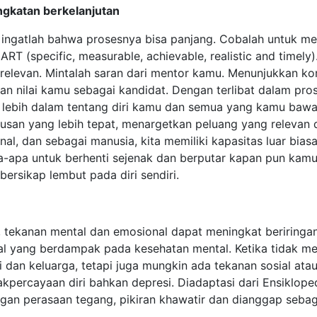
gkatan berkelanjutan
ingatlah bahwa prosesnya bisa panjang. Cobalah untuk mera
(specific, measurable, achievable, realistic and timely). 
g relevan. Mintalah saran dari mentor kamu. Menunjukkan 
nilai kamu sebagai kandidat. Dengan terlibat dalam proses r
ebih dalam tentang diri kamu dan semua yang kamu bawa
an yang lebih tepat, menargetkan peluang yang relevan 
nal, dan sebagai manusia, kita memiliki kapasitas luar bi
pa-apa untuk berhenti sejenak dan berputar kapan pun kam
ersikap lembut pada diri sendiri.
n, tekanan mental dan emosional dapat meningkat beriringa
l yang berdampak pada kesehatan mental. Ketika tidak memi
dan keluarga, tetapi juga mungkin ada tekanan sosial atau 
kpercayaan diri bahkan depresi. Diadaptasi dari Ensiklope
gan perasaan tegang, pikiran khawatir dan dianggap sebag